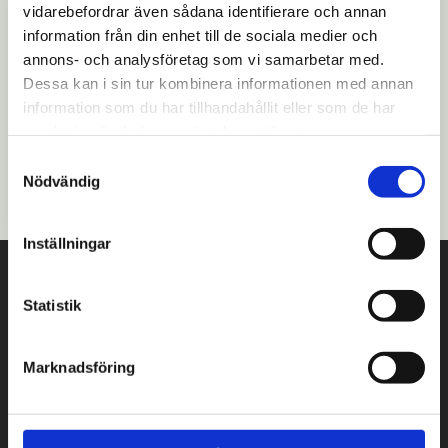
vidarebefordrar även sådana identifierare och annan
information från din enhet till de sociala medier och
annons- och analysföretag som vi samarbetar med.
Dessa kan i sin tur kombinera informationen med annan
information som du har tillhandahållit eller som de har
samlat in när du har använt deras tjänster.
Samtyckesval
Nödvändig
Inställningar
Donarmuseet
Kristinegränden 4
Statistik
00510 Helsingfors
09 3107 1548 eller 040 590 5516
Marknadsföring
kaupunginmuseo@hel.fi
Andra kontaktuppgifter