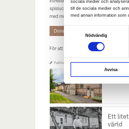
intresserad av en detalj, kan du titta n
sociala medier och analysera 
spislucka. Dessutom finns det korta tex
till de sociala medier och a
med annan information som du 
med museet på nätet!
Samtyckesval
Donarmuseet 360°
Nödvändig
För att se 360°-presentationen krävs H
Publicerad:
9.12.2015

Avvisa
Donarm
Ett lite
värld