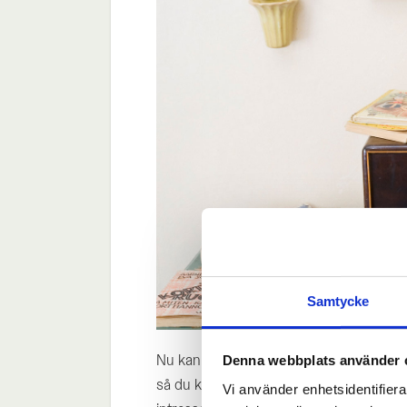
Samtycke
Nu kan du titta in i Donarmuseet spisru
Denna webbplats använder 
så du kan beundra rummen från golv till 
Vi använder enhetsidentifierar