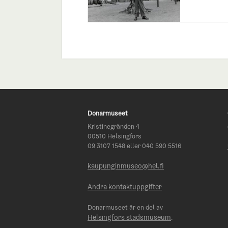
Donarmuseet
Kristinegränden 4
00510 Helsingfors
09 3107 1548 eller 040 590 5516
kaupunginmuseo@hel.fi
Andra kontaktuppgifter
Donarmuseet är en del av
Helsingfors stadsmuseum
.