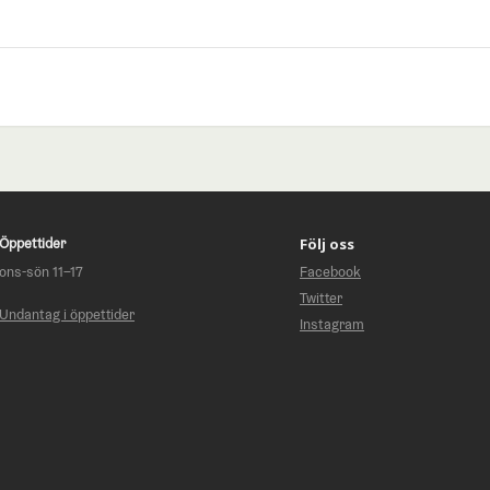
Öppettider
Följ oss
ons-sön 11–17
Facebook
Twitter
Undantag i öppettider
Instagram