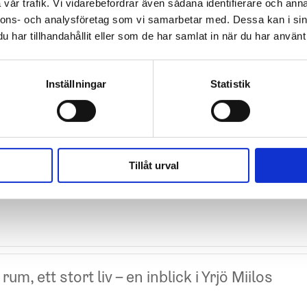
ärmare på den – du kan zooma in på en avbrytare eller en
vår trafik. Vi vidarebefordrar även sådana identifierare och anna
ter om varje rum och deras invånare. Välkommen att bekanta dig
nnons- och analysföretag som vi samarbetar med. Dessa kan i sin
har tillhandahållit eller som de har samlat in när du har använt 
Inställningar
Statistik
TML5/CSS3, WebGL, eller minst version 9 av Adobe Flash Player.
Tillåt urval
useet öppnar på Konstens natt 14.8
t rum, ett stort liv – en inblick i Yrjö Miilos