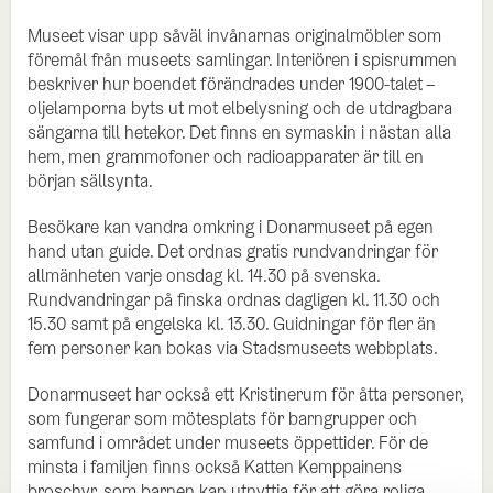
Museet visar upp såväl invånarnas originalmöbler som
föremål från museets samlingar. Interiören i spisrummen
beskriver hur boendet förändrades under 1900-talet –
oljelamporna byts ut mot elbelysning och de utdragbara
sängarna till hetekor. Det finns en symaskin i nästan alla
hem, men grammofoner och radioapparater är till en
början sällsynta.
Besökare kan vandra omkring i Donarmuseet på egen
hand utan guide. Det ordnas gratis rundvandringar för
allmänheten varje onsdag kl. 14.30 på svenska.
Rundvandringar på finska ordnas dagligen kl. 11.30 och
15.30 samt på engelska kl. 13.30. Guidningar för fler än
fem personer kan bokas via Stadsmuseets webbplats.
Donarmuseet har också ett Kristinerum för åtta personer,
som fungerar som mötesplats för barngrupper och
samfund i området under museets öppettider. För de
minsta i familjen finns också Katten Kemppainens
broschyr, som barnen kan utnyttja för att göra roliga