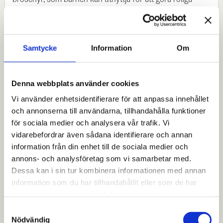
uppgifter. I Donarmuseets butik kan du köpa nostalgiska
varor som present eller till ditt hem.
Museilektor
Anna Finnilä
vid Helsingfors stad har
Samtycke
Information
Om
producerat utställningen och
Bianca
Barman
ansvarar för
utställningsarkitekturen.
Rosemarie
Schnitzler
(Arkitektbyrå R Schnitzler) och
Tero
Juuti
har designat
Denna webbplats använder cookies
det grafiska utseendet och
Aapo
och
Antti
Soulanto
(Ljudbyrå A) ljudvärldarna och audioguidningarna.
Robin
Vi använder enhetsidentifierare för att anpassa innehållet
Kanerva
(Reveel) har gjort de digitala presentationerna.
och annonserna till användarna, tillhandahålla funktioner
för sociala medier och analysera vår trafik. Vi
Dörrarna öppnas på Konstens natt –
vidarebefordrar även sådana identifierare och annan
livemusik från lerplattor utlovas
information från din enhet till de sociala medier och
Invigningen firas torsdagen den 14 augusti från kl. 11 och
annons- och analysföretag som vi samarbetar med.
besökarna har då möjlighet att utforska det gamla huset
Dessa kan i sin tur kombinera informationen med annan
från källaren till vinden. Grammofonkonstnären
Dj Old
information som du har tillhandahållit eller som de har
Crank
skapar stämningen med shellackskivor på en
samlat in när du har använt deras tjänster.
vevgrammofon kl. 17–20.
Samtyckesval
Nödvändig
Donarmuseet