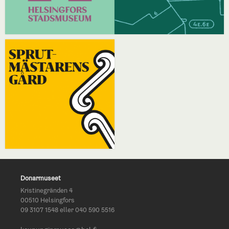
Donarmuseet
Kristinegränden 4
00510 Helsingfors
09 3107 1548 eller 040 590 5516