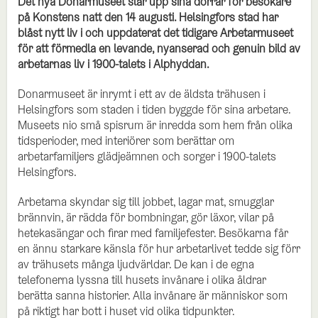
Det nya Donarmuseet slår upp sina dörrar för besökare
på Konstens natt den 14 augusti. Helsingfors stad har
blåst nytt liv i och uppdaterat det tidigare Arbetarmuseet
för att förmedla en levande, nyanserad och genuin bild av
arbetarnas liv i 1900-talets i Alphyddan.
Donarmuseet är inrymt i ett av de äldsta trähusen i
Helsingfors som staden i tiden byggde för sina arbetare.
Museets nio små spisrum är inredda som hem från olika
tidsperioder, med interiörer som berättar om
arbetarfamiljers glädjeämnen och sorger i 1900-talets
Helsingfors.
Arbetarna skyndar sig till jobbet, lagar mat, smugglar
brännvin, är rädda för bombningar, gör läxor, vilar på
hetekasängar och firar med familjefester. Besökarna får
en ännu starkare känsla för hur arbetarlivet tedde sig förr
av trähusets många ljudvärldar. De kan i de egna
telefonerna lyssna till husets invånare i olika åldrar
berätta sanna historier. Alla invånare är människor som
på riktigt har bott i huset vid olika tidpunkter.